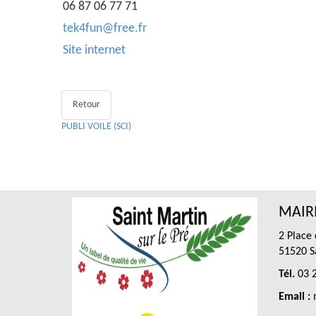
06 87 06 77 71
tek4fun@free.fr
Site internet
Retour
PUBLI VOILE (SCI)
MAIRI
2 Place
51520 Sa
Tél.
03 2
Email :
m