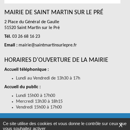
MAIRIE DE SAINT MARTIN SUR LE PRÉ
2 Place du Général de Gaulle
51520 Saint Martin sur le Pré
Tél.
03 26 68 16 23
Email :
mairie@saintmartinsurlepre.fr
HORAIRES D'OUVERTURE DE LA MAIRIE
Accueil téléphonique :
Lundi au Vendredi de 13h30 à 17h
Accueil du public :
Lundi 15h00 à 17h00
Mercredi 13h30 à 18h15
Vendredi 15h00 à 17h00
RGPD
-
Mentions légales
-
Accessibilités
- SAINT MARTIN SUR LE
Ce site utilise des cookies et vous donne le contrôle sur ceux que
X
PRE © 2019
vous souhaitez activer