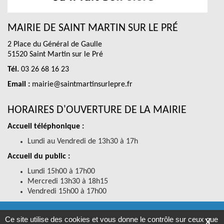
MAIRIE DE SAINT MARTIN SUR LE PRÉ
2 Place du Général de Gaulle
51520 Saint Martin sur le Pré
Tél.
03 26 68 16 23
Email :
mairie@saintmartinsurlepre.fr
HORAIRES D'OUVERTURE DE LA MAIRIE
Accueil téléphonique :
Lundi au Vendredi de 13h30 à 17h
Accueil du public :
Lundi 15h00 à 17h00
Mercredi 13h30 à 18h15
Vendredi 15h00 à 17h00
RGPD
-
Mentions légales
-
Accessibilités
- SAINT MARTIN SUR LE
Ce site utilise des cookies et vous donne le contrôle sur ceux que
X