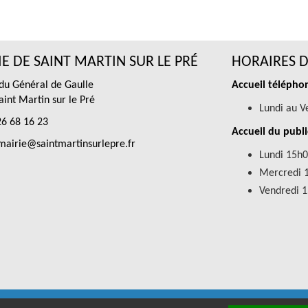
E DE SAINT MARTIN SUR LE PRÉ
HORAIRES D
 du Général de Gaulle
Accueil téléphon
int Martin sur le Pré
Lundi au V
6 68 16 23
Accueil du publi
airie@saintmartinsurlepre.fr
Lundi 15h0
Mercredi 
Vendredi 
D
-
Mentions légales
-
Accessibilités
- SAINT MARTIN SUR LE PRE © 2