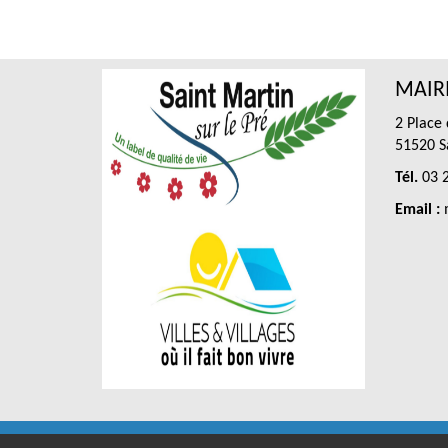
MAIRI
2 Place
51520 Sa
Tél.
03 2
Email :
m
RGP