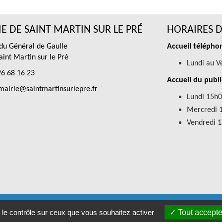
E DE SAINT MARTIN SUR LE PRÉ
HORAIRES D
 du Général de Gaulle
Accueil téléphon
int Martin sur le Pré
Lundi au V
6 68 16 23
Accueil du publi
airie@saintmartinsurlepre.fr
Lundi 15h0
Mercredi 
Vendredi 
D
-
Mentions légales
-
Accessibilités
- SAINT MARTIN SUR LE PRE © 2
 le contrôle sur ceux que vous souhaitez activer
Tout accepte
tion Citopia
-
Solution de site internet pour mairie et collectivité - W