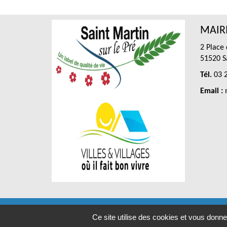
MAIRI
2 Place
51520 Sa
Tél.
03 2
Email :
m
RGP
Ce site utilise des cookies et vous donne
Concep