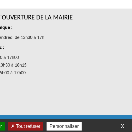
'OUVERTURE DE LA MAIRIE
ique :
endredi de 13h30 à 17h
c :
0 à 17h00
13h30 à 18h15
15h00 à 17h00
019
X
r
Tout refuser
Personnaliser
eeCity